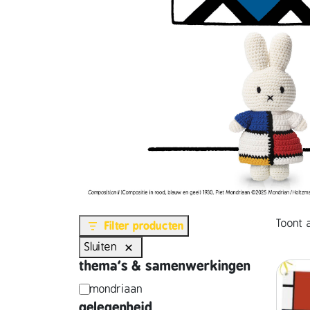
Toont a
Filter producten
Sluiten
thema's & samenwerkingen
t
mondriaan
gelegenheid