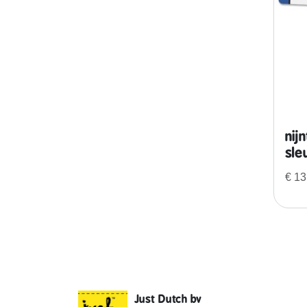
nij
sle
€
13
Just Dutch bv