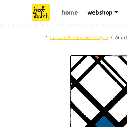
Skip to content
Skip to footer
home
webshop
Home
thema's & samenwerkingen
Mond