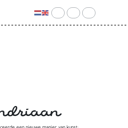
cart
search
account
ndriaan
uceerde een nieuwe manier van kunst: