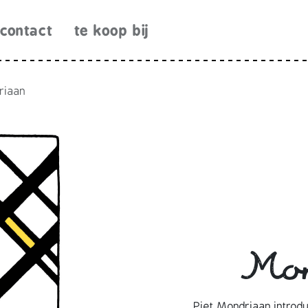
contact
te koop bij
riaan
Mo
Piet Mondriaan introd