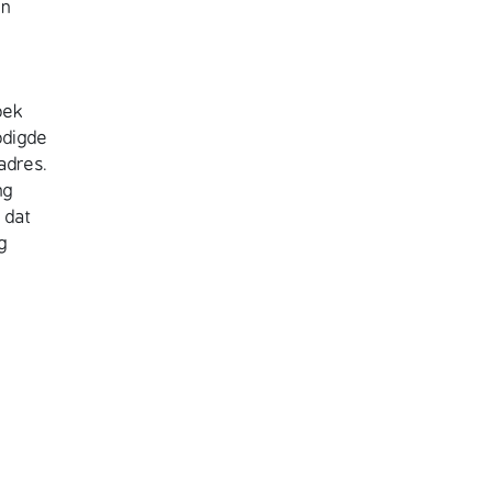
en
oek
odigde
adres.
ng
 dat
g