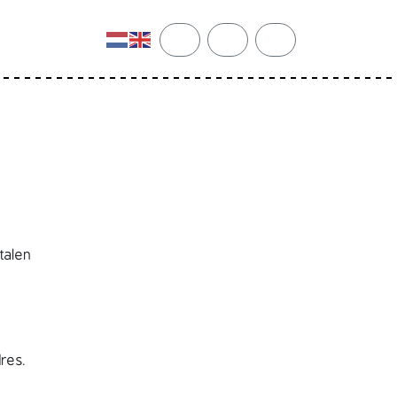
cart
search
account
talen
res.
t