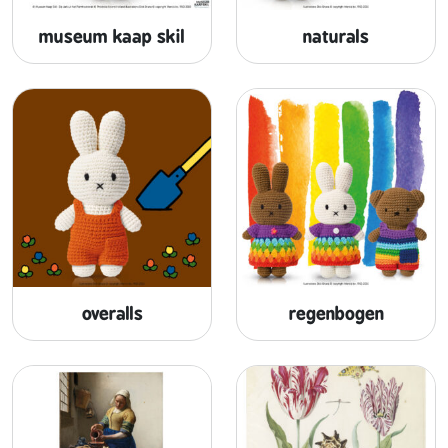
museum kaap skil
naturals
overalls
regenbogen