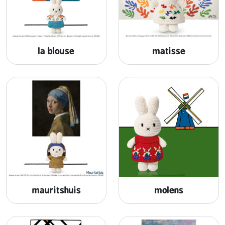
la blouse
matisse
mauritshuis
molens