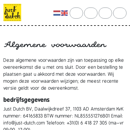
Skip to content
Skip to footer
cart
search
account
men
Algemene voorwaarden
Deze algemene voorwaarden zijn van toepassing op elke
overeenkomst die u met ons sluit. Door een bestelling te
plaatsen gaat u akkoord met deze voorwaarden. Wij
mogen deze voorwaarden wijzigen; de meest recente
versie geldt voor de overeenkomst.
bedrijfsgegevens
Just Dutch BV, Daalwijkdreef 37, 1103 AD Amsterdam KvK
nummer: 64165833 BTW nummer: NL855551276B01 Email:
info@just-dutch.com Telefoon: +31(0) 6 418 27 305 (ma–vr