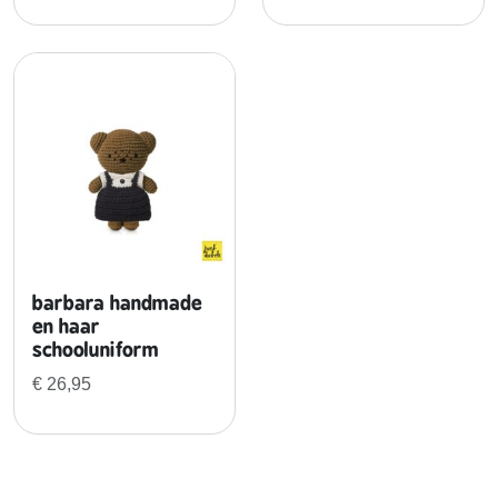
g
e
n
barbara handmade
en haar
schooluniform
€
26,95