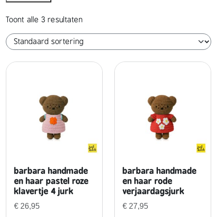
'
r
s
Toont alle 3 resultaten
s
&
o
s
n
a
a
m
g
e
e
n
w
e
r
barbara handmade
barbara handmade
k
en haar pastel roze
en haar rode
i
klavertje 4 jurk
verjaardagsjurk
n
€
26,95
€
27,95