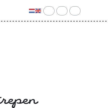
cart
search
account
trepen