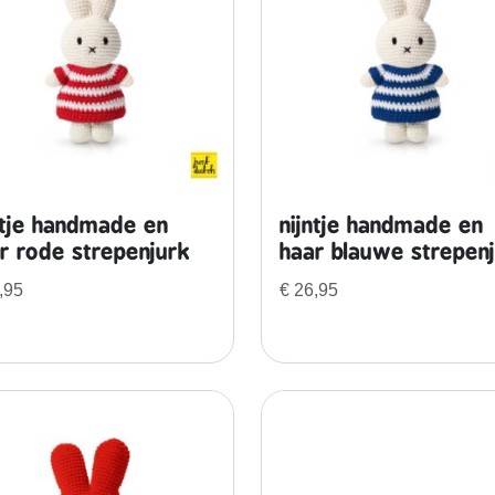
ntje handmade en
nijntje handmade en
r rode strepenjurk
haar blauwe strepen
,95
€
26,95