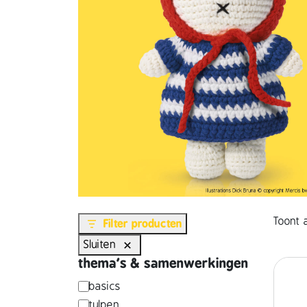
Toont a
Filter producten
Sluiten
thema's & samenwerkingen
t
basics
tulpen