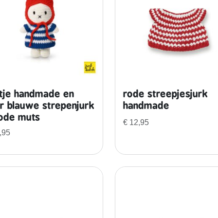
ntje handmade en
rode streepjesjurk
r blauwe strepenjurk
handmade
ode muts
€
12,95
,95