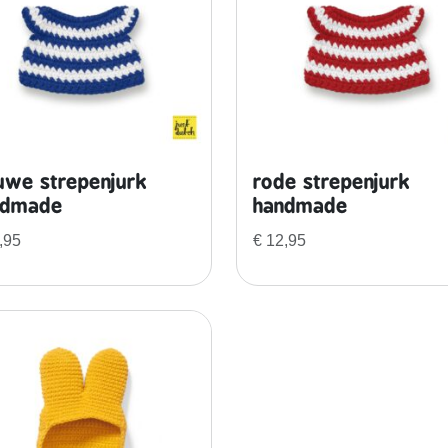
uwe strepenjurk
rode strepenjurk
ndmade
handmade
,95
€
12,95