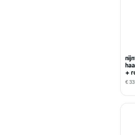
nij
haa
+ r
€
33