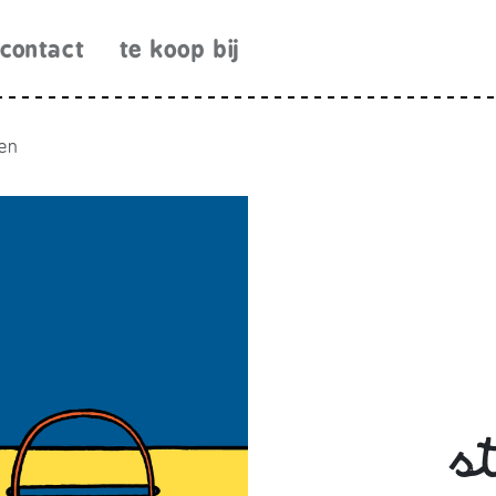
contact
te koop bij
en
s