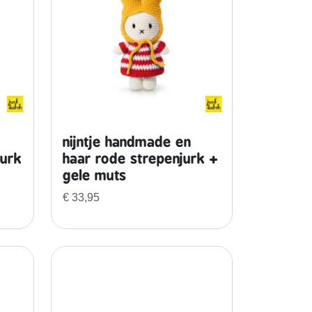
nijntje handmade en
jurk
haar rode strepenjurk +
gele muts
€
33,95