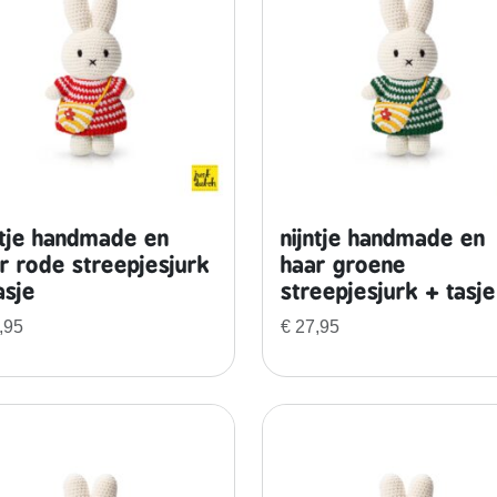
ntje handmade en
nijntje handmade en
r rode streepjesjurk
haar groene
asje
streepjesjurk + tasje
,95
€
27,95