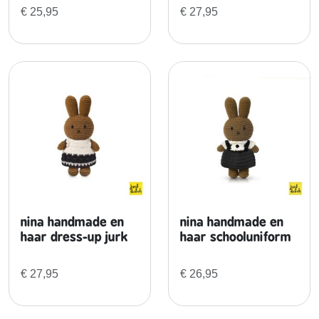
c
€
25,95
€
27,95
h
o
o
l
u
n
i
f
o
r
m
a
nina handmade en
nina handmade en
a
haar dress-up jurk
haar schooluniform
n
t
€
27,95
€
26,95
a
l