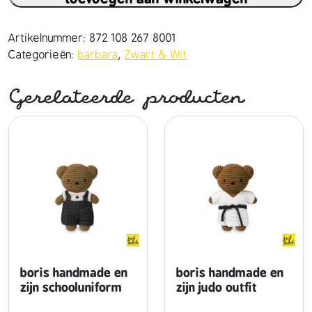
b
a
r
Artikelnummer:
872 108 267 8001
a
Categorieën:
barbara
,
Zwart & Wit
h
a
Gerelateerde producten
n
d
m
a
d
e
e
n
h
a
a
boris handmade en
boris handmade en
r
zijn schooluniform
zijn judo outfit
s