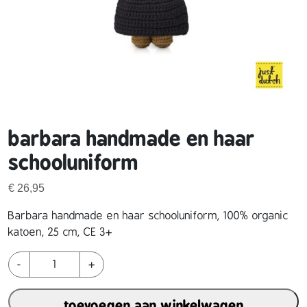
barbara handmade en haar
schooluniform
€
26,95
Barbara handmade en haar schooluniform, 100% organic
katoen, 25 cm, CE 3+
b
-
+
a
r
toevoegen aan winkelwagen