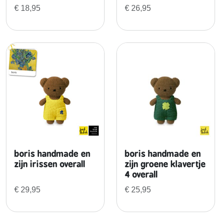
e
€
18,95
€
26,95
t
o
v
e
r
a
l
l
a
a
n
t
boris handmade en
boris handmade en
a
zijn irissen overall
zijn groene klavertje
l
4 overall
€
29,95
€
25,95