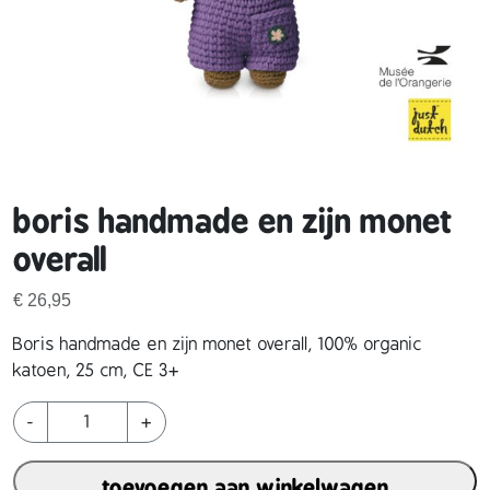
boris handmade en zijn monet
overall
€
26,95
Boris handmade en zijn monet overall, 100% organic
katoen, 25 cm, CE 3+
b
-
+
o
r
toevoegen aan winkelwagen