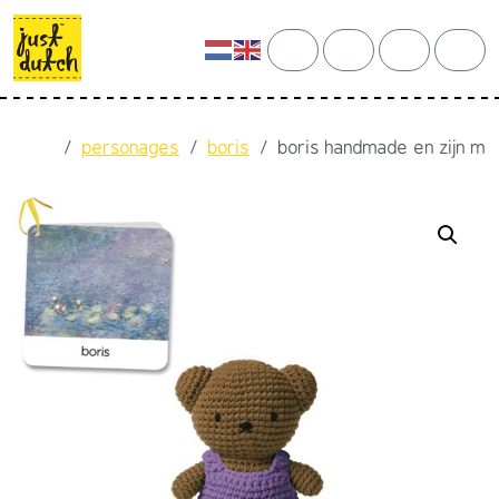
Skip to content
Skip to footer
cart
search
account
men
Home
personages
boris
boris handmade en zijn mon