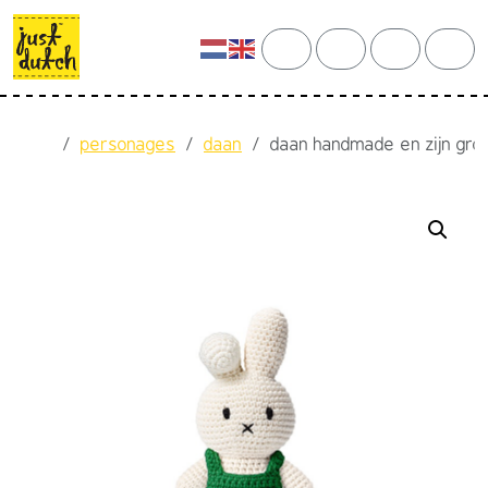
Skip to content
Skip to footer
cart
search
account
men
Home
personages
daan
daan handmade en zijn groe