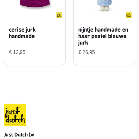
a
a
n
t
cerise jurk
nijntje handmade en
a
handmade
haar pastel blauwe
l
jurk
€
12,95
€
26,95
Just Dutch bv