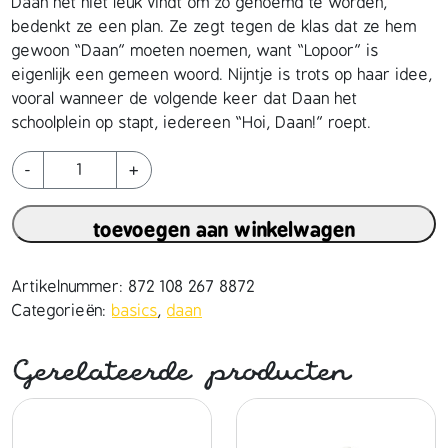
Daan het niet leuk vindt om zo genoemd te worden,
bedenkt ze een plan.
Ze zegt tegen de klas dat ze hem
gewoon “Daan” moeten noemen, want “Lopoor” is
eigenlijk een gemeen woord.
Nijntje is trots op haar idee,
vooral wanneer de volgende keer dat Daan het
schoolplein op stapt, iedereen “Hoi, Daan!” roept.
d
-
+
a
a
toevoegen aan winkelwagen
n
h
a
Artikelnummer:
872 108 267 8872
n
Categorieën:
basics
,
daan
d
m
Gerelateerde producten
a
d
e