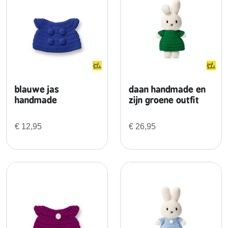
e
n
z
i
j
n
g
r
blauwe jas
daan handmade en
o
handmade
zijn groene outfit
e
n
€
12,95
€
26,95
e
o
v
e
r
a
l
l