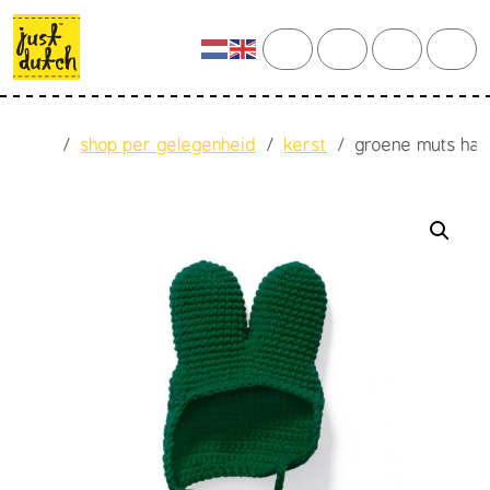
Skip to content
Skip to footer
cart
search
account
men
Home
shop per gelegenheid
kerst
groene muts ha