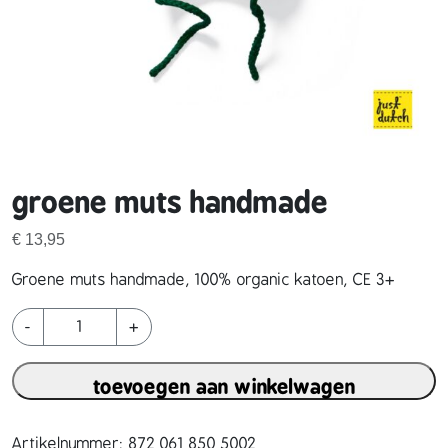
groene muts handmade
€
13,95
Groene muts handmade, 100% organic katoen, CE 3+
g
-
+
r
o
toevoegen aan winkelwagen
e
n
e
Artikelnummer:
872 061 850 5002