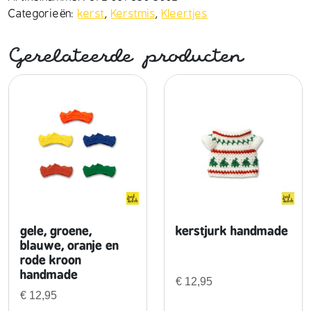
m
Categorieën:
kerst
,
Kerstmis
,
Kleertjes
u
t
Gerelateerde producten
s
h
a
n
d
m
a
d
e
a
a
gele, groene,
kerstjurk handmade
n
blauwe, oranje en
rode kroon
t
handmade
a
€
12,95
l
€
12,95