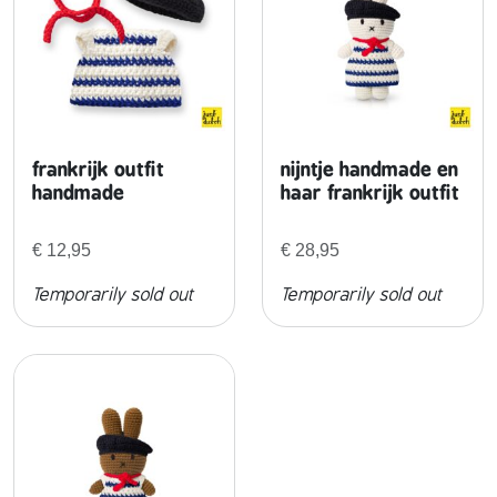
e
n
w
e
r
frankrijk outfit
nijntje handmade en
handmade
haar frankrijk outfit
k
i
€
12,95
€
28,95
n
Temporarily sold out
Temporarily sold out
g
e
n