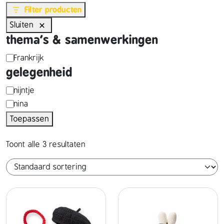
Filter producten
Sluiten
thema's & samenwerkingen
t
Frankrijk
gelegenheid
h
e
p
nijntje
nina
m
e
Toepassen
a
r
'
s
Toont alle 3 resultaten
s
o
&
n
s
a
a
g
m
e