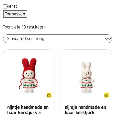
'
s
g
kerst
s
o
Toepassen
e
&
n
l
s
a
Toont alle 10 resultaten
e
a
g
g
m
e
e
e
n
n
h
w
e
e
i
r
d
k
i
nijntje handmade en
nijntje handmade en
n
haar kerstjurk +
haar kerstjurk