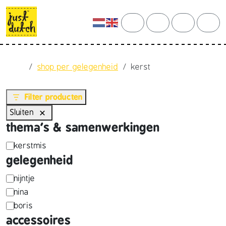
Skip to content
Skip to footer
cart
search
account
men
Home
shop per gelegenheid
kerst
Filter producten
Sluiten
thema's & samenwerkingen
t
kerstmis
gelegenheid
h
e
p
nijntje
nina
m
e
boris
a
r
accessoires