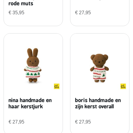
g
rode muts
e
€
35,95
€
27,95
n
nina handmade en
boris handmade en
haar kerstjurk
zijn kerst overall
€
27,95
€
27,95