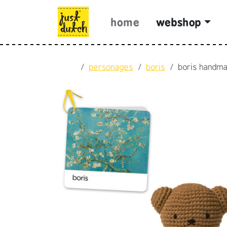
Skip to content
Skip to footer
home
webshop
Home
personages
boris
boris handma