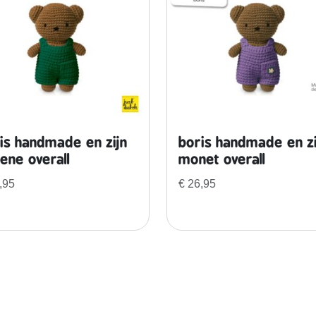
i
j
n
a
m
a
n
d
is handmade en zijn
boris handmade en zi
e
ene overall
monet overall
l
,95
€
26,95
b
l
o
e
s
e
m
o