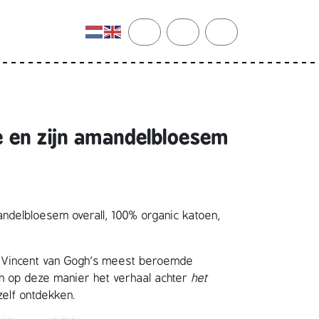
cart
search
account
 en zijn amandelbloesem
ndelbloesem overall, 100% organic katoen,
an Vincent van Gogh’s meest beroemde
nen op deze manier het verhaal achter
het
 zelf ontdekken.