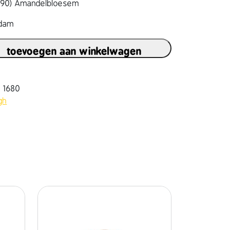
1890) Amandelbloesem
rdam
toevoegen aan winkelwagen
8 1680
gh