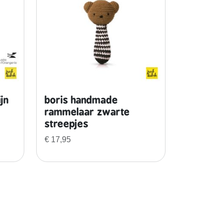
jn
boris handmade
rammelaar zwarte
streepjes
€
17,95