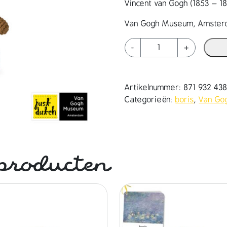
Vincent van Gogh (1853 – 
Van Gogh Museum, Amste
b
-
+
o
r
i
Artikelnummer:
871 932 43
s
Categorieën:
boris
,
Van Go
h
a
n
d
m
producten
a
d
e
e
n
z