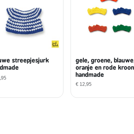
uwe streepjesjurk
gele, groene, blauwe
ndmade
oranje en rode kroon
handmade
,95
€
12,95