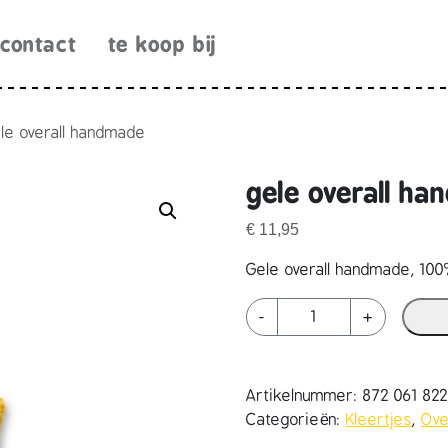
contact
te koop bij
le overall handmade
gele overall h
€
11,95
Gele overall handmade, 100
g
-
+
e
l
e
Artikelnummer:
872 061 82
o
Categorieën:
Kleertjes
,
Ove
v