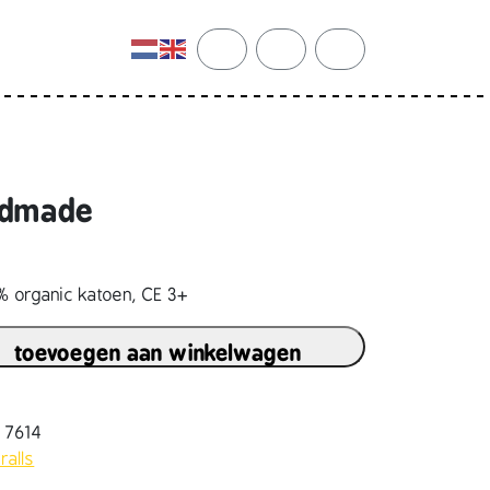
cart
search
account
andmade
% organic katoen, CE 3+
toevoegen aan winkelwagen
2 7614
ralls