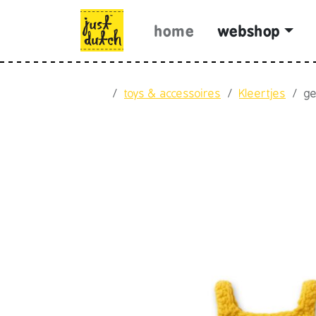
Skip to content
Skip to footer
home
webshop
Home
toys & accessoires
Kleertjes
ge