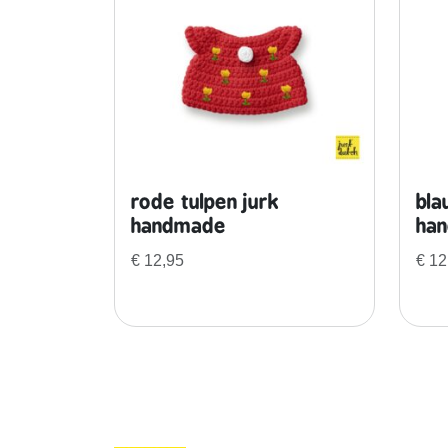
rode tulpen jurk
bla
handmade
ha
€
12,95
€
12