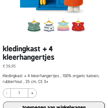
kledingkast + 4
kleerhangertjes
€
59,95
Kledingkast + 4 kleerhangertjes , 100% organic katoen,
rubberhout , 25 cm, CE 3+
k
-
+
l
e
toevoegen aan winkelwagen