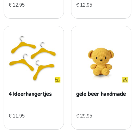
e
€
12,95
€
12,95
r
t
j
e
s
a
a
n
t
a
l
4 kleerhangertjes
gele beer handmade
€
11,95
€
29,95