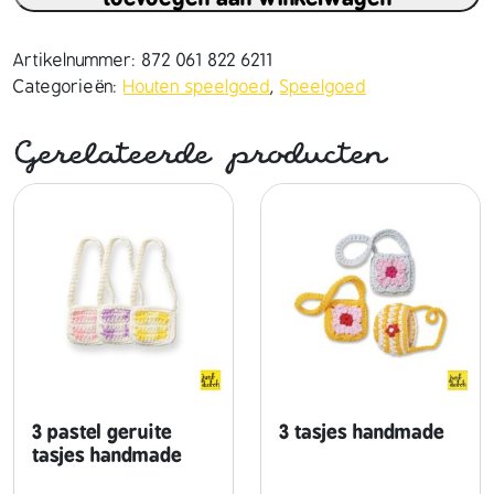
d
i
n
Artikelnummer:
872 061 822 6211
g
Categorieën:
Houten speelgoed
,
Speelgoed
k
a
Gerelateerde producten
s
t
+
4
k
l
e
e
r
h
a
3 pastel geruite
3 tasjes handmade
n
tasjes handmade
g