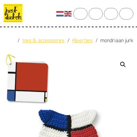
Skip to content
Skip to footer
cart
search
account
men
Home
toys & accessoires
Kleertjes
mondriaan jurk