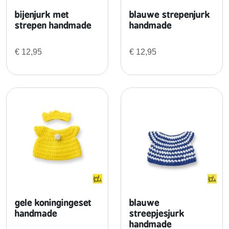
d
bijenjurk met
blauwe strepenjurk
e
strepen handmade
handmade
a
a
€
12,95
€
12,95
n
t
a
l
gele koningingeset
blauwe
handmade
streepjesjurk
handmade