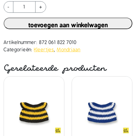
m
-
+
o
n
toevoegen aan winkelwagen
d
r
i
Artikelnummer:
872 061 822 7010
a
Categorieën:
Kleertjes
,
Mondriaan
a
n
Gerelateerde producten
j
u
r
k
h
a
n
d
m
a