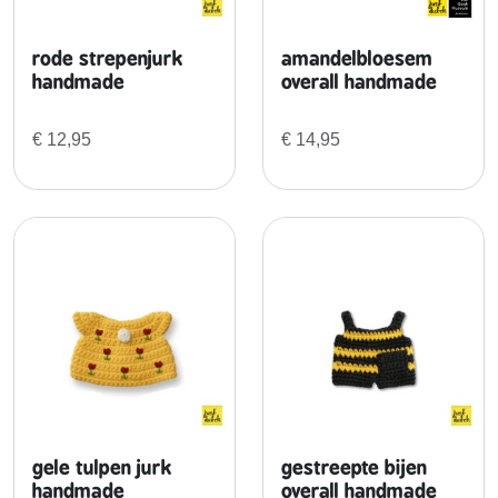
n
d
rode strepenjurk
amandelbloesem
m
handmade
overall handmade
a
d
€
12,95
€
14,95
e
a
a
n
t
a
l
gele tulpen jurk
gestreepte bijen
handmade
overall handmade