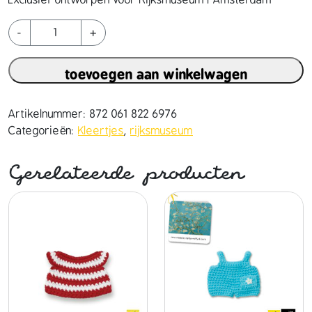
Exclusief ontworpen voor Rijksmuseum | Amsterdam
n
-
+
a
c
toevoegen aan winkelwagen
h
t
w
Artikelnummer:
872 061 822 6976
a
Categorieën:
Kleertjes
,
rijksmuseum
c
h
Gerelateerde producten
t
o
u
t
f
i
t
h
a