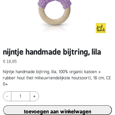
nijntje handmade bijtring, lila
€
18,95
Nijntje handmade bijtring, lila, 100% organic katoen +
rubber hout (het milieuvriendelijkste houtsoort), 18 cm, CE
0+
n
-
+
i
j
toevoegen aan winkelwagen
n