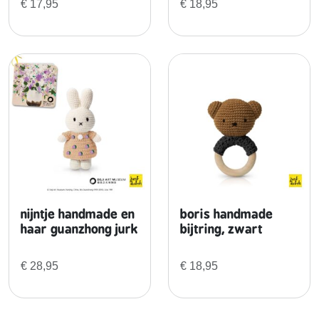
€
17,95
€
18,95
,
l
i
l
a
a
a
n
t
a
l
nijntje handmade en
boris handmade
haar guanzhong jurk
bijtring, zwart
€
28,95
€
18,95