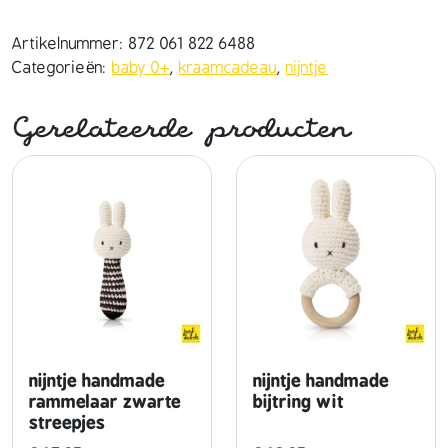
t
j
Artikelnummer:
872 061 822 6488
e
Categorieën:
baby 0+
,
kraamcadeau
,
nijntje
h
a
Gerelateerde producten
n
d
m
a
d
e
b
i
j
t
r
nijntje handmade
nijntje handmade
i
rammelaar zwarte
bijtring wit
streepjes
n
g