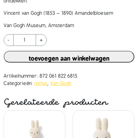
ontdekken.
Vincent van Gogh (1853 – 1890) Amandelbloesem
Van Gogh Museum, Amsterdam
n
-
+
i
j
toevoegen aan winkelwagen
n
t
j
Artikelnummer:
872 061 822 6815
e
Categorieën:
nijntje
,
Van Gogh
h
a
Gerelateerde producten
n
d
m
a
d