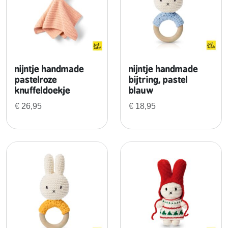
e
e
n
h
a
a
nijntje handmade
nijntje handmade
r
pastelroze
bijtring, pastel
knuffeldoekje
blauw
a
m
€
26,95
€
18,95
a
n
d
e
l
b
l
o
e
s