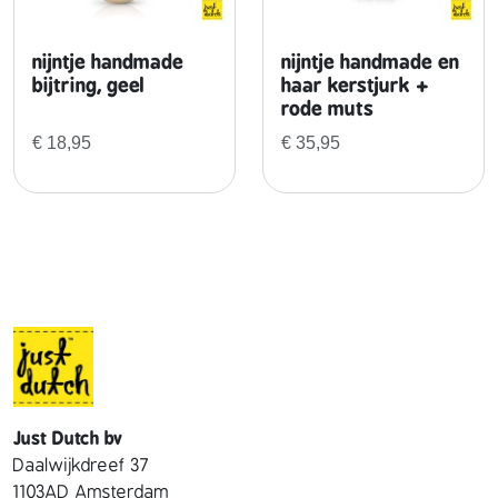
e
m
nijntje handmade
nijntje handmade en
o
bijtring, geel
haar kerstjurk +
v
rode muts
e
€
18,95
€
35,95
r
a
l
l
a
a
n
t
a
l
Just Dutch bv
Daalwijkdreef 37
1103AD Amsterdam