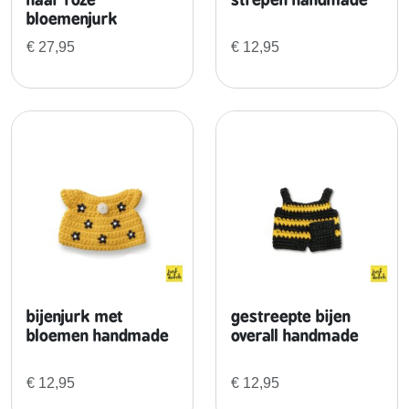
bloemenjurk
b
l
€
27,95
€
12,95
a
u
w
e
b
l
o
e
m
e
n
j
bijenjurk met
gestreepte bijen
u
bloemen handmade
overall handmade
r
k
€
12,95
€
12,95
+