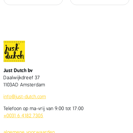
r
o
d
e
m
u
t
s
a
a
Just Dutch bv
n
Daalwijkdreef 37
t
1103AD Amsterdam
a
l
info@just-dutch.com
Telefoon op ma-vrij van 9:00 tot 17:00
+0031 6 4182 7305
algemene voorwaarden