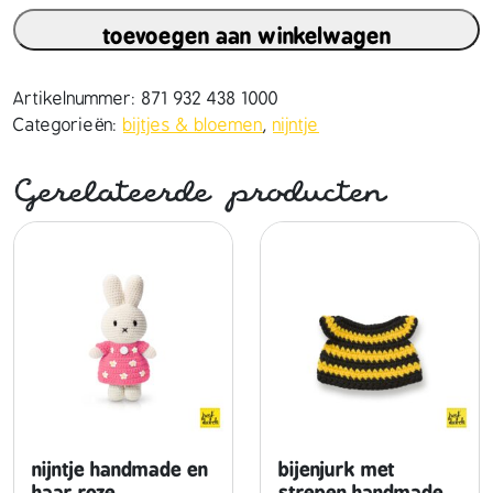
j
toevoegen aan winkelwagen
n
t
j
Artikelnummer:
871 932 438 1000
e
Categorieën:
bijtjes & bloemen
,
nijntje
h
a
Gerelateerde producten
n
d
m
a
d
e
e
n
h
a
a
nijntje handmade en
bijenjurk met
r
haar roze
strepen handmade