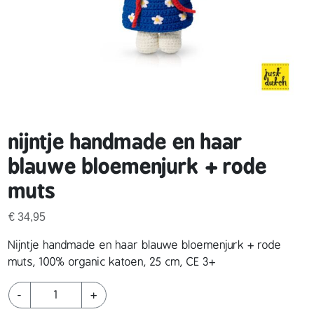
nijntje handmade en haar
blauwe bloemenjurk + rode
muts
€
34,95
Nijntje handmade en haar blauwe bloemenjurk + rode
muts, 100% organic katoen, 25 cm, CE 3+
n
-
+
i