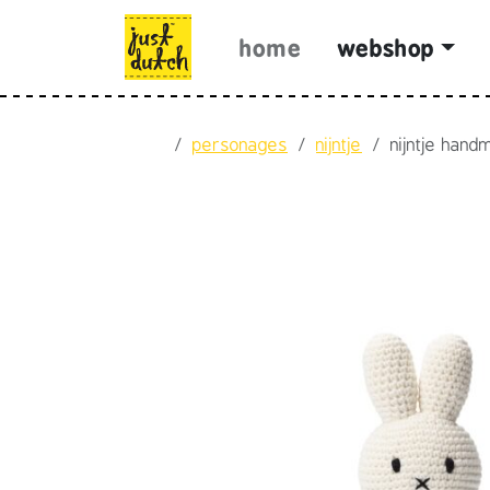
Skip to content
Skip to footer
home
webshop
Home
personages
nijntje
nijntje hand