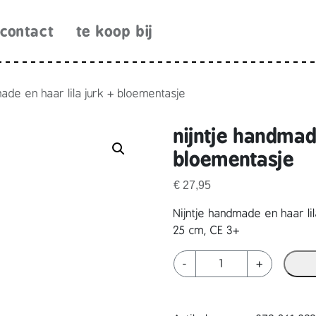
contact
te koop bij
made en haar lila jurk + bloementasje
nijntje handmade
bloementasje
€
27,95
Nijntje handmade en haar li
25 cm, CE 3+
n
-
+
i
j
n