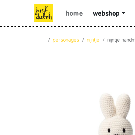
Skip to content
Skip to footer
home
webshop
Home
personages
nijntje
nijntje hand