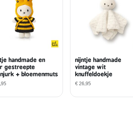
s
t
e
l
r
o
z
e
ntje handmade en
nijntje handmade
o
r gestreepte
vintage wit
v
enjurk + bloemenmuts
knuffeldoekje
e
,95
€
26,95
r
a
l
l
a
a
n