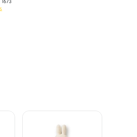
 1673
ls