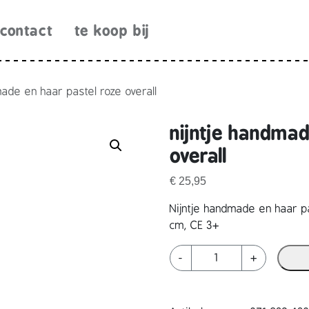
contact
te koop bij
made en haar pastel roze overall
nijntje handmad
overall
€
25,95
Nijntje handmade en haar pa
cm, CE 3+
n
-
+
i
j
n