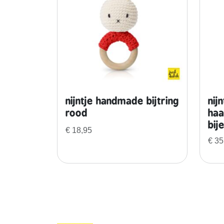
nijntje handmade bijtring
nij
rood
haa
bij
€
18,95
€
35