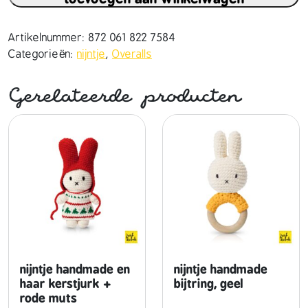
n
t
j
Artikelnummer:
872 061 822 7584
e
Categorieën:
nijntje
,
Overalls
h
a
Gerelateerde producten
n
d
m
a
d
e
e
n
h
a
a
nijntje handmade en
nijntje handmade
r
haar kerstjurk +
bijtring, geel
rode muts
r