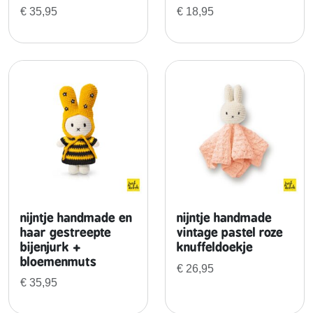
o
€
35,95
€
18,95
d
e
o
v
e
r
a
l
l
a
a
n
nijntje handmade en
nijntje handmade
t
haar gestreepte
vintage pastel roze
a
bijenjurk +
knuffeldoekje
l
bloemenmuts
€
26,95
€
35,95