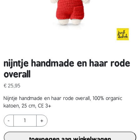
nijntje handmade en haar rode
overall
€
25,95
Nijntje handmade en haar rode overall, 100% organic
katoen, 25 cm, CE 3+
n
-
+
i
j
toevoegen aan winkelwagen