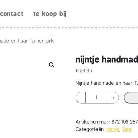
contact
te koop bij
made en haar Turner jurk
nijntje handmad
€
29,95
Nijntje handmade en haar Tu
n
-
+
i
j
n
Artikelnummer:
872 108 26
t
Categorieën:
nijntje
,
Tate
j