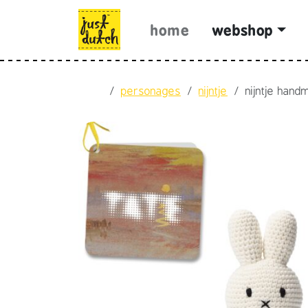
Skip to content
Skip to footer
home
webshop
Home
personages
nijntje
nijntje hand