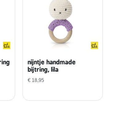
ring
nijntje handmade
bijtring, lila
€
18,95