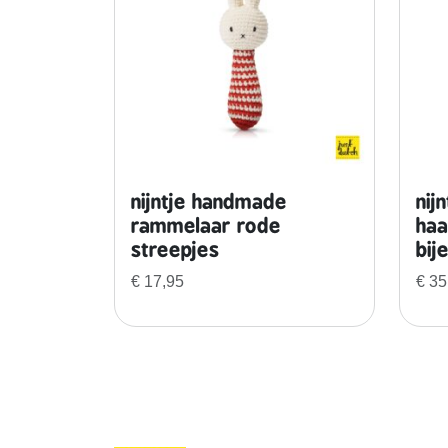
nijntje handmade
nij
rammelaar rode
haa
streepjes
bij
€
17,95
€
35