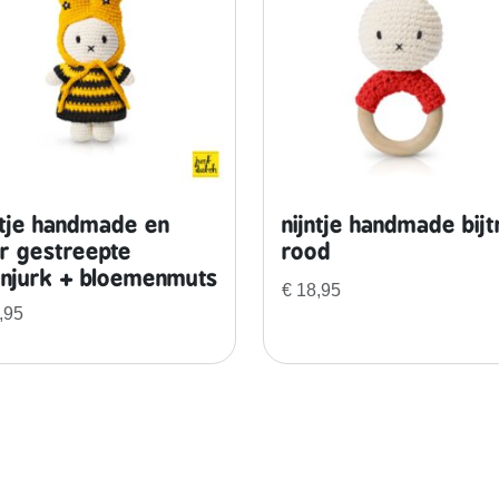
e
r
j
u
r
k
a
a
ntje handmade en
nijntje handmade bijt
n
r gestreepte
rood
t
enjurk + bloemenmuts
a
€
18,95
l
,95