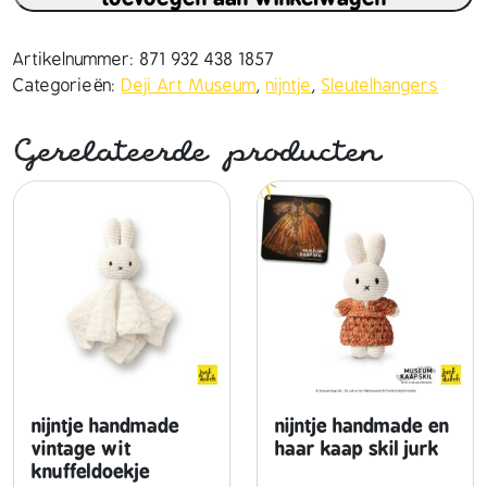
n
t
j
Artikelnummer:
871 932 438 1857
e
Categorieën:
Deji Art Museum
,
nijntje
,
Sleutelhangers
h
a
Gerelateerde producten
n
d
m
a
d
e
e
n
h
a
a
nijntje handmade
nijntje handmade en
r
vintage wit
haar kaap skil jurk
knuffeldoekje
y