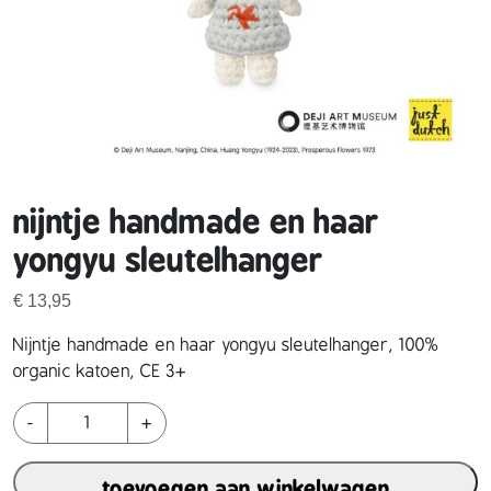
nijntje handmade en haar
yongyu sleutelhanger
€
13,95
Nijntje handmade en haar yongyu sleutelhanger, 100%
organic katoen, CE 3+
n
-
+
i
j
toevoegen aan winkelwagen