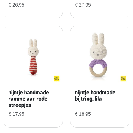
o
€
26,95
€
27,95
n
g
y
u
s
l
e
u
t
e
l
h
nijntje handmade
nijntje handmade
a
rammelaar rode
bijtring, lila
n
streepjes
g
€
17,95
€
18,95
e
r
a