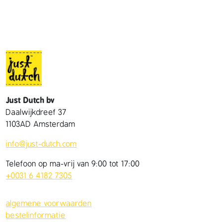
a
n
t
a
l
Just Dutch bv
Daalwijkdreef 37
1103AD Amsterdam
info@just-dutch.com
Telefoon op ma-vrij van 9:00 tot 17:00
+0031 6 4182 7305
algemene voorwaarden
bestelinformatie