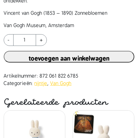
ontdekken.
Vincent van Gogh (1853 – 1890) Zonnebloemen
Van Gogh Museum, Amsterdam
n
-
+
i
j
toevoegen aan winkelwagen
n
t
j
Artikelnummer:
872 061 822 6785
e
Categorieën:
nijntje
,
Van Gogh
h
a
Gerelateerde producten
n
d
m
a
d