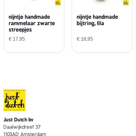
j
u
nijntje handmade
nijntje handmade
r
rammelaar zwarte
bijtring, lila
k
streepjes
a
€
17,95
€
18,95
a
n
t
a
l
Just Dutch bv
Daalwijkdreef 37
1103AD Amsterdam