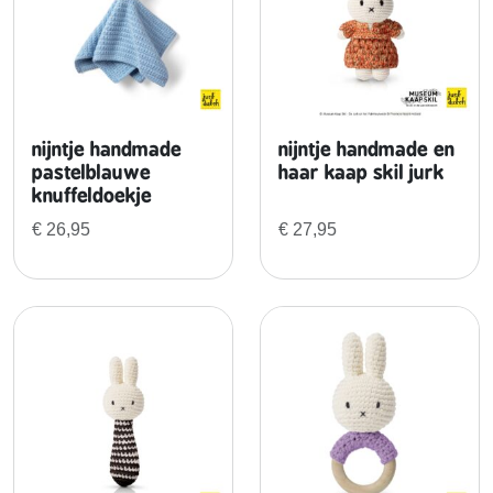
e
e
n
h
a
a
nijntje handmade
nijntje handmade en
r
pastelblauwe
haar kaap skil jurk
knuffeldoekje
z
o
€
26,95
€
27,95
n
n
e
b
l
o
e
m
e
n