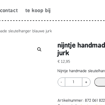
contact
te koop bij
made sleutelhanger blauwe jurk
nijntje handma
jurk
€
12,95
Nijntje handmade sleutelha
n
-
+
i
j
n
Artikelnummer:
872 061 82
t