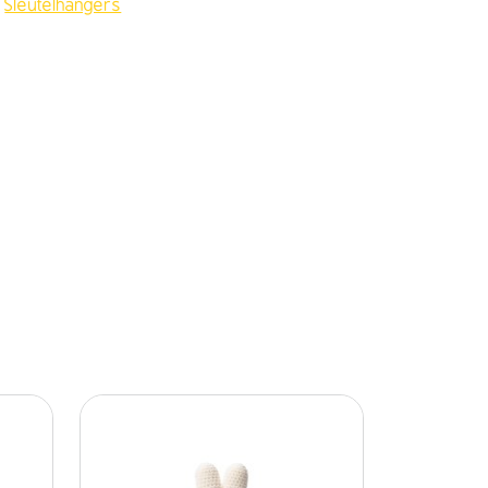
,
Sleutelhangers