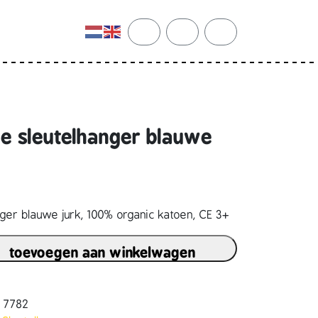
cart
search
account
de sleutelhanger blauwe
nger blauwe jurk, 100% organic katoen, CE 3+
toevoegen aan winkelwagen
2 7782