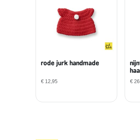
rode jurk handmade
nij
haa
€
12,95
€
26