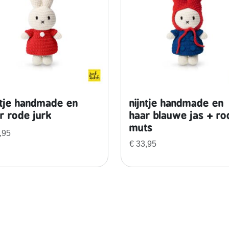
n
g
e
r
b
l
a
u
ntje handmade en
nijntje handmade en
w
r rode jurk
haar blauwe jas + ro
e
muts
,95
j
€
33,95
u
r
k
a
a
n
t