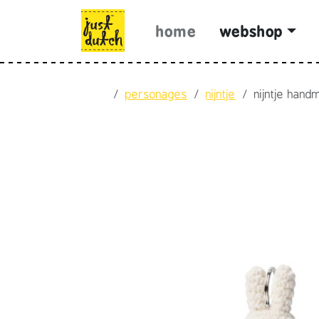
Skip to content
Skip to footer
home
webshop
Home
personages
nijntje
nijntje hand