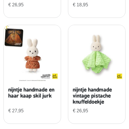
h
€
26,95
€
18,95
a
n
g
e
r
m
o
n
d
r
i
a
nijntje handmade en
nijntje handmade
a
haar kaap skil jurk
vintage pistache
n
knuffeldoekje
a
€
27,95
€
26,95
a
n
t