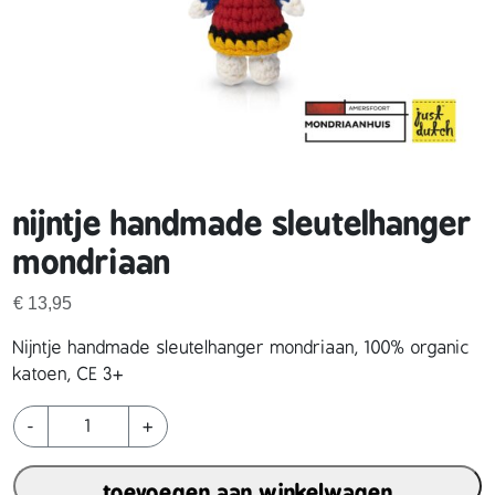
nijntje handmade sleutelhanger
mondriaan
€
13,95
Nijntje handmade sleutelhanger mondriaan, 100% organic
katoen, CE 3+
n
-
+
i
j
toevoegen aan winkelwagen