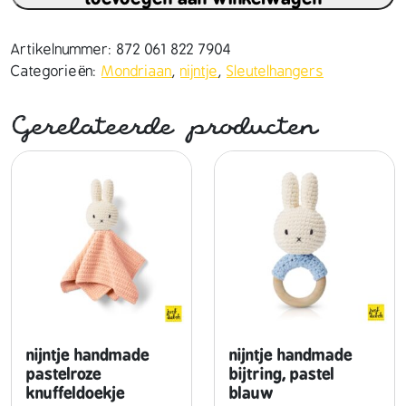
n
t
j
Artikelnummer:
872 061 822 7904
e
Categorieën:
Mondriaan
,
nijntje
,
Sleutelhangers
h
a
Gerelateerde producten
n
d
m
a
d
e
s
l
e
u
t
nijntje handmade
nijntje handmade
e
pastelroze
bijtring, pastel
knuffeldoekje
blauw
l