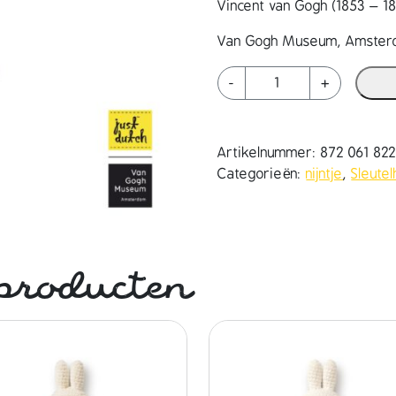
Vincent van Gogh (1853 – 
Van Gogh Museum, Amste
n
-
+
i
j
n
Artikelnummer:
872 061 82
t
Categorieën:
nijntje
,
Sleute
j
e
h
a
n
producten
d
m
a
d
e
s