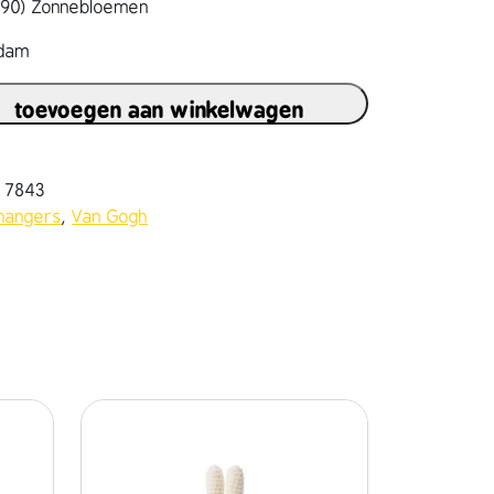
1890) Zonnebloemen
rdam
toevoegen aan winkelwagen
2 7843
lhangers
,
Van Gogh