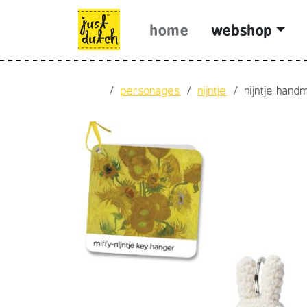
Skip to content
Skip to footer
home
webshop
Home
personages
nijntje
nijntje han