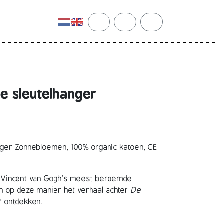
cart
search
account
e sleutelhanger
nger Zonnebloemen, 100% organic katoen, CE
an Vincent van Gogh’s meest beroemde
nen op deze manier het verhaal achter
De
lf ontdekken.