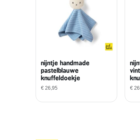
nijntje handmade
nij
pastelblauwe
vin
knuffeldoekje
knu
€
26,95
€
26