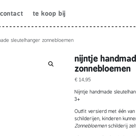
contact
te koop bij
dmade sleutelhanger zonnebloemen
nijntje handmad
zonnebloemen
€
14,95
Nijntje handmade sleutelha
3+
Outfit versierd met één v
schilderijen, kinderen kun
Zonnebloemen
schilderij ze