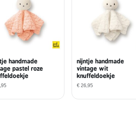
l
e
u
t
e
l
h
a
ntje handmade
nijntje handmade
n
tage pastel roze
vintage wit
g
ffeldoekje
knuffeldoekje
e
,95
€
26,95
r
z
o
n
n
e
b