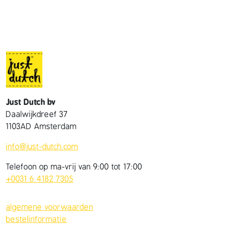
e
k
j
e
a
a
n
t
Just Dutch bv
a
Daalwijkdreef 37
l
1103AD Amsterdam
info@just-dutch.com
Telefoon op ma-vrij van 9:00 tot 17:00
+0031 6 4182 7305
algemene voorwaarden
bestelinformatie