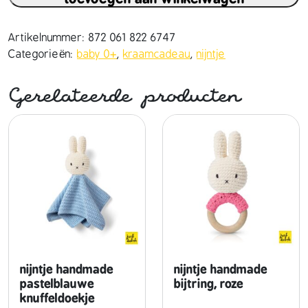
n
t
j
Artikelnummer:
872 061 822 6747
e
Categorieën:
baby 0+
,
kraamcadeau
,
nijntje
h
a
Gerelateerde producten
n
d
m
a
d
e
v
i
n
t
a
nijntje handmade
nijntje handmade
g
pastelblauwe
bijtring, roze
knuffeldoekje
e