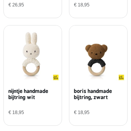
p
€
26,95
€
18,95
a
s
t
e
l
r
o
z
e
k
n
u
nijntje handmade
boris handmade
f
bijtring wit
bijtring, zwart
f
e
€
18,95
€
18,95
l
d
o