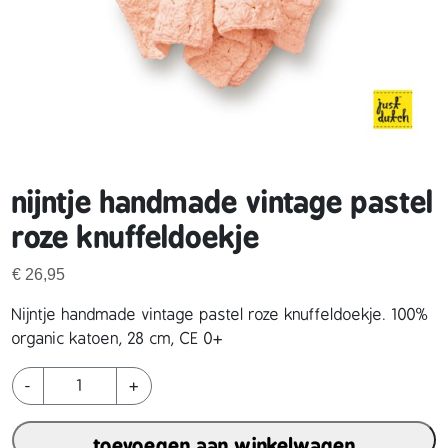
nijntje handmade vintage pastel
roze knuffeldoekje
€
26,95
Nijntje handmade vintage pastel roze knuffeldoekje. 100%
organic katoen, 28 cm, CE 0+
n
-
+
i
j
toevoegen aan winkelwagen