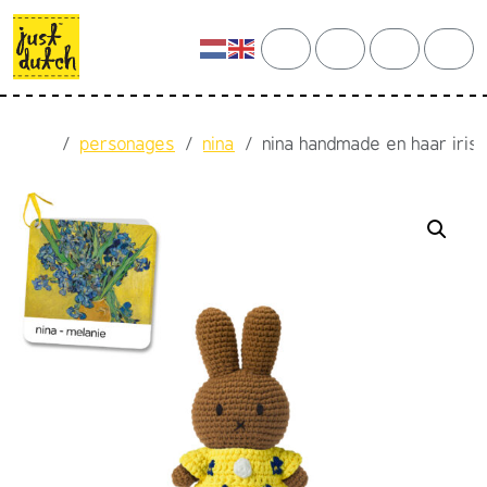
Skip to content
Skip to footer
cart
search
account
men
Home
personages
nina
nina handmade en haar iriss