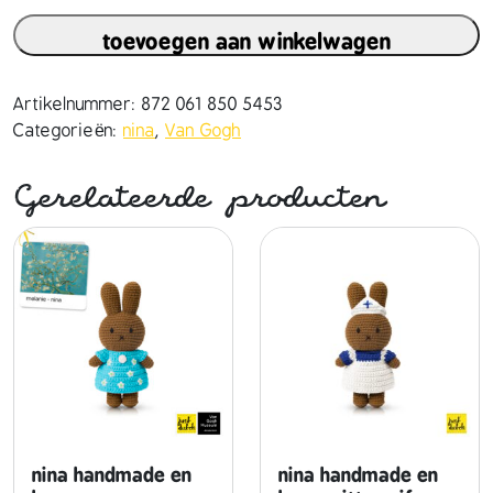
n
toevoegen aan winkelwagen
a
h
a
Artikelnummer:
872 061 850 5453
n
Categorieën:
nina
,
Van Gogh
d
m
Gerelateerde producten
a
d
e
e
n
h
a
a
r
i
r
nina handmade en
nina handmade en