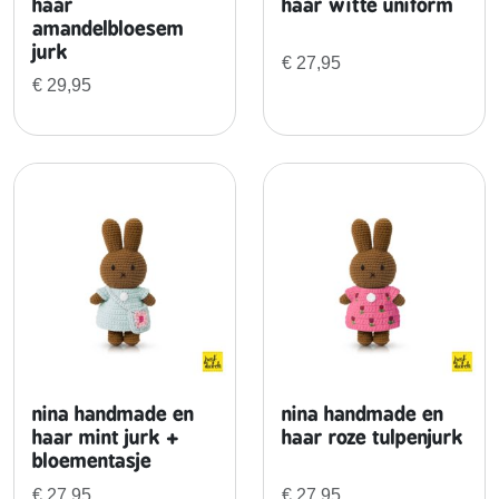
i
haar
haar witte uniform
amandelbloesem
s
jurk
s
€
27,95
e
€
29,95
n
j
u
r
k
a
a
n
t
a
l
nina handmade en
nina handmade en
haar mint jurk +
haar roze tulpenjurk
bloementasje
€
27,95
€
27,95