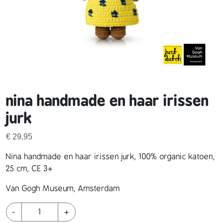
nina handmade en haar irissen
jurk
€
29,95
Nina handmade en haar irissen jurk, 100% organic katoen,
25 cm, CE 3+
Van Gogh Museum, Amsterdam
n
-
+
i