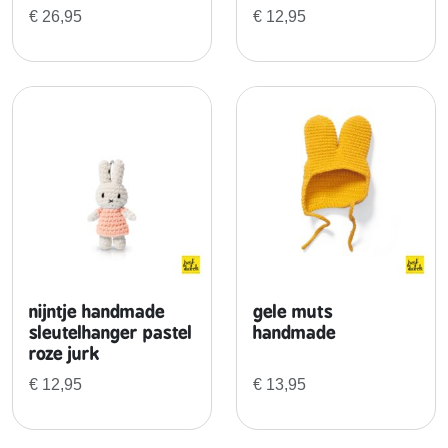
j
€
26,95
€
12,95
e
j
u
r
k
a
a
n
t
a
l
nijntje handmade
gele muts
sleutelhanger pastel
handmade
roze jurk
€
12,95
€
13,95