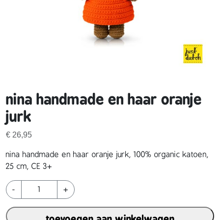
nina handmade en haar oranje
jurk
€
26,95
nina handmade en haar oranje jurk, 100% organic katoen,
25 cm, CE 3+
n
-
+
i
n
toevoegen aan winkelwagen