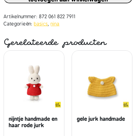
a
h
a
Artikelnummer:
872 061 822 7911
n
Categorieën:
basics
,
nina
d
m
Gerelateerde producten
a
d
e
e
n
h
a
a
r
o
r
nijntje handmade en
gele jurk handmade
a
haar rode jurk
n