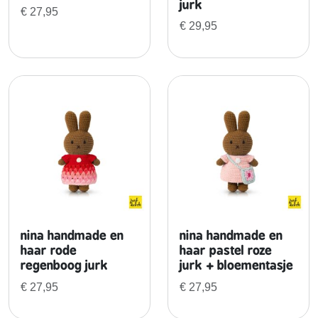
jurk
e
€
27,95
l
€
29,95
r
o
z
e
r
u
i
t
j
e
s
j
nina handmade en
nina handmade en
u
haar rode
haar pastel roze
r
regenboog jurk
jurk + bloementasje
k
€
27,95
€
27,95
+
t