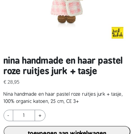
nina handmade en haar pastel
roze ruitjes jurk + tasje
€
28,95
Nina handmade en haar pastel roze ruitjes jurk + tasje,
100% organic katoen, 25 cm, CE 3+
N
-
+
i
n
toevoegen aan winkelwagen