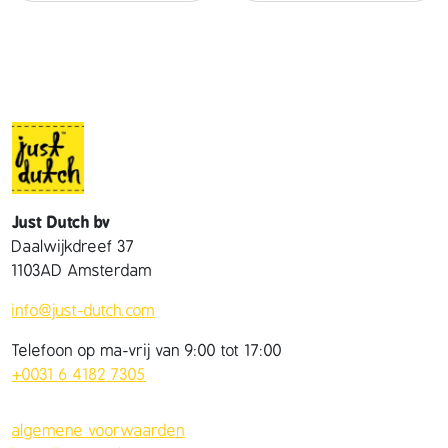
a
s
j
e
a
a
n
t
a
Just Dutch bv
l
Daalwijkdreef 37
1103AD Amsterdam
info@just-dutch.com
Telefoon op ma-vrij van 9:00 tot 17:00
+0031 6 4182 7305
algemene voorwaarden