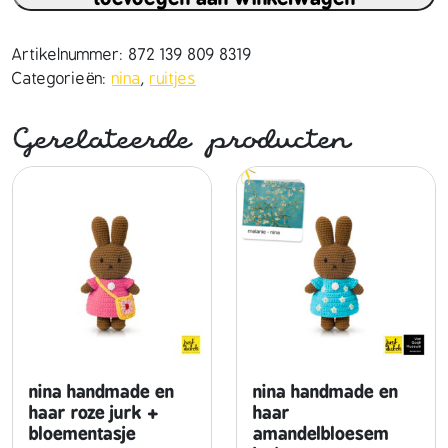
a
h
a
Artikelnummer:
872 139 809 8319
n
Categorieën:
nina
,
ruitjes
d
m
Gerelateerde producten
a
d
e
e
n
h
a
a
r
p
a
nina handmade en
nina handmade en
s
haar roze jurk +
haar
bloementasje
amandelbloesem
t