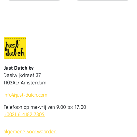
t
a
l
Just Dutch bv
Daalwijkdreef 37
1103AD Amsterdam
info@just-dutch.com
Telefoon op ma-vrij van 9:00 tot 17:00
+0031 6 4182 7305
algemene voorwaarden