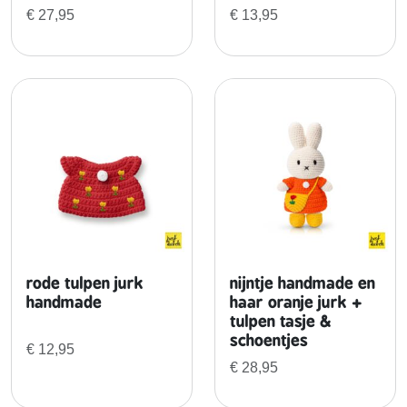
e
€
27,95
€
13,95
l
r
o
z
e
t
u
l
p
e
n
j
rode tulpen jurk
nijntje handmade en
u
handmade
haar oranje jurk +
r
tulpen tasje &
k
schoentjes
€
12,95
a
€
28,95
a
n