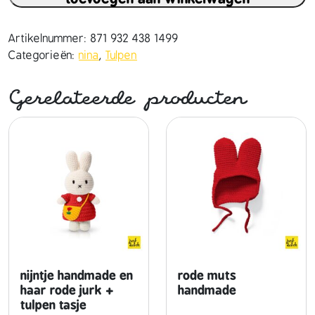
a
h
a
Artikelnummer:
871 932 438 1499
n
Categorieën:
nina
,
Tulpen
d
m
Gerelateerde producten
a
d
e
e
n
h
a
a
r
p
a
nijntje handmade en
rode muts
s
haar rode jurk +
handmade
tulpen tasje
t