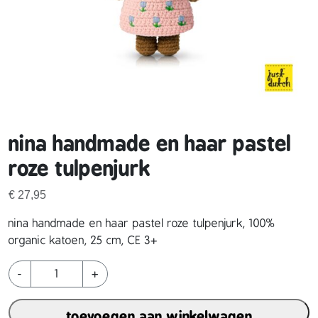
nina handmade en haar pastel
roze tulpenjurk
€
27,95
nina handmade en haar pastel roze tulpenjurk, 100%
organic katoen, 25 cm, CE 3+
n
-
+
i
n
toevoegen aan winkelwagen