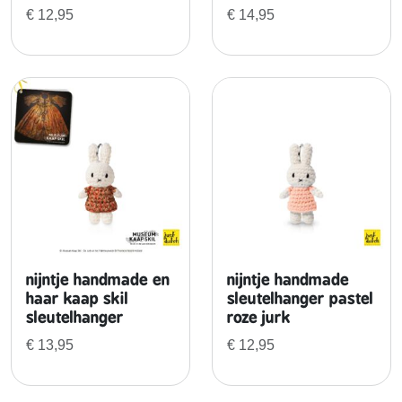
n
€
12,95
€
14,95
d
m
a
d
e
a
a
n
t
a
l
nijntje handmade en
nijntje handmade
haar kaap skil
sleutelhanger pastel
sleutelhanger
roze jurk
€
13,95
€
12,95