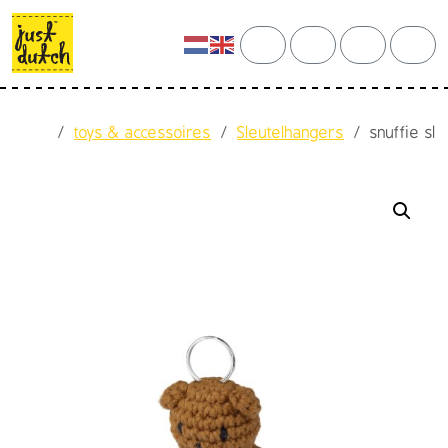
Skip to content
Skip to footer
cart
search
account
men
Home
toys & accessoires
Sleutelhangers
snuffie sl