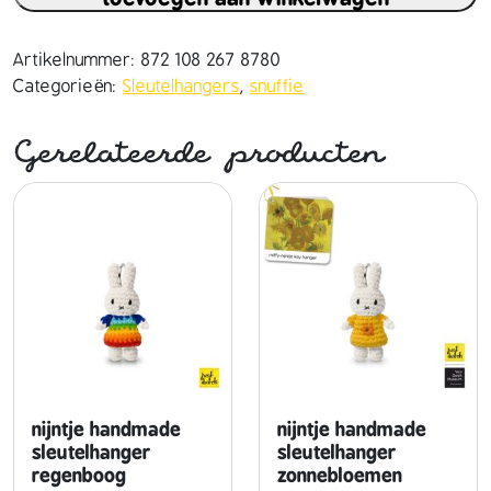
f
f
i
Artikelnummer:
872 108 267 8780
e
Categorieën:
Sleutelhangers
,
snuffie
s
l
Gerelateerde producten
e
u
t
e
l
h
a
n
g
e
r
nijntje handmade
nijntje handmade
h
sleutelhanger
sleutelhanger
regenboog
zonnebloemen
a