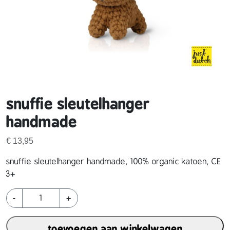
snuffie sleutelhanger
handmade
€
13,95
snuffie sleutelhanger handmade, 100% organic katoen, CE
3+
s
-
+
n
u
toevoegen aan winkelwagen