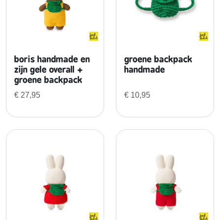
n
w
e
r
boris handmade en
groene backpack
zijn gele overall +
handmade
k
groene backpack
i
€
27,95
€
10,95
n
g
e
n