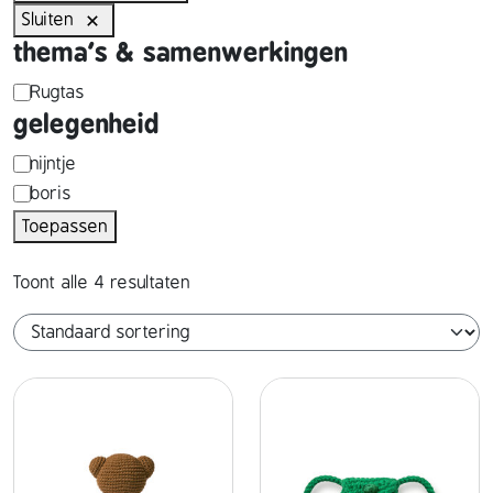
Sluiten
thema's & samenwerkingen
t
Rugtas
gelegenheid
h
e
p
nijntje
boris
m
e
Toepassen
a
r
'
s
Toont alle 4 resultaten
s
o
&
n
s
a
a
g
m
e
e