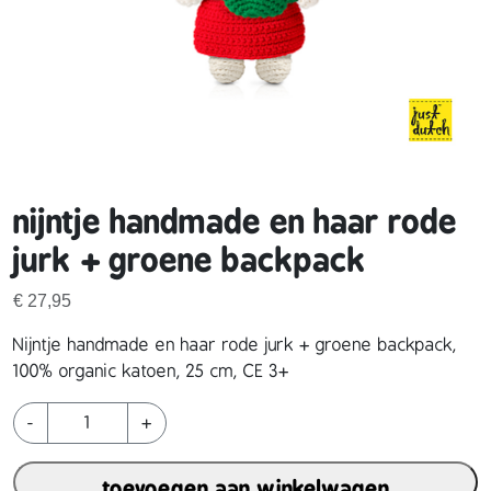
nijntje handmade en haar rode
jurk + groene backpack
€
27,95
Nijntje handmade en haar rode jurk + groene backpack,
100% organic katoen, 25 cm, CE 3+
N
-
+
i
j
toevoegen aan winkelwagen