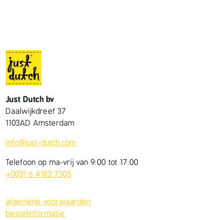
a
c
k
a
a
n
t
a
Just Dutch bv
l
Daalwijkdreef 37
1103AD Amsterdam
info@just-dutch.com
Telefoon op ma-vrij van 9:00 tot 17:00
+0031 6 4182 7305
algemene voorwaarden
bestelinformatie