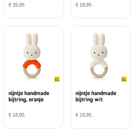
o
€
35,95
€
18,95
d
e
j
u
r
k
+
g
r
o
e
n
nijntje handmade
nijntje handmade
e
bijtring, oranje
bijtring wit
b
a
€
18,95
€
18,95
c
k
p