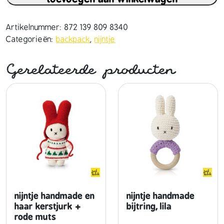
n
t
j
Artikelnummer:
872 139 809 8340
e
Categorieën:
backpack
,
nijntje
h
a
Gerelateerde producten
n
d
m
a
d
e
e
n
h
a
a
nijntje handmade en
nijntje handmade
r
haar kerstjurk +
bijtring, lila
rode muts
r