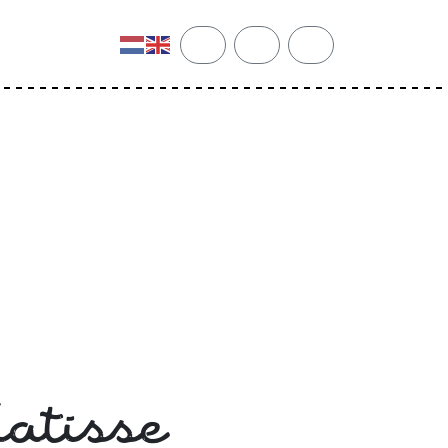
cart
search
account
atisse