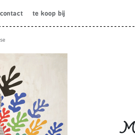
contact
te koop bij
sse
M