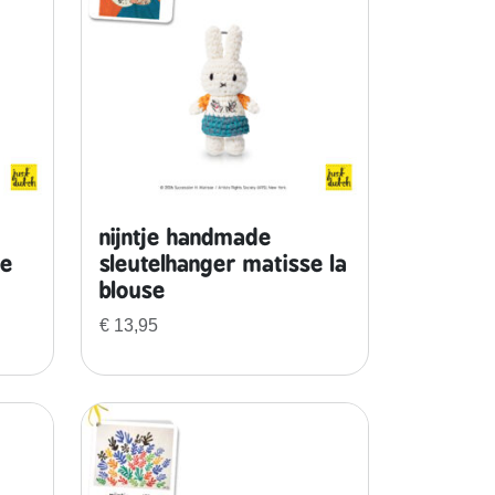
nijntje handmade
se
sleutelhanger matisse la
blouse
€
13,95