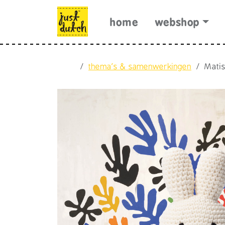
Skip to content
Skip to footer
home
webshop
Home
thema's & samenwerkingen
Mati