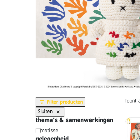
Toont a
Filter producten
Sluiten
thema's & samenwerkingen
t
matisse
gelegenheid