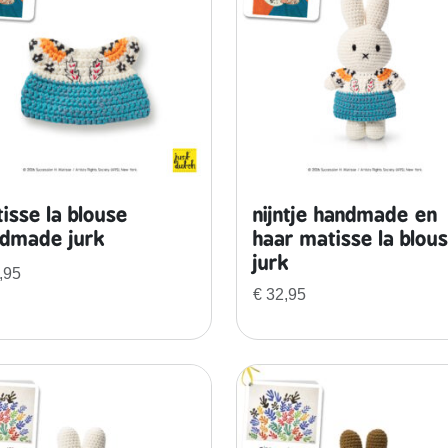
isse la blouse
nijntje handmade en
dmade jurk
haar matisse la blou
jurk
,95
€
32,95