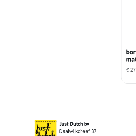
bor
mat
€
27
Just Dutch bv
Daalwijkdreef 37