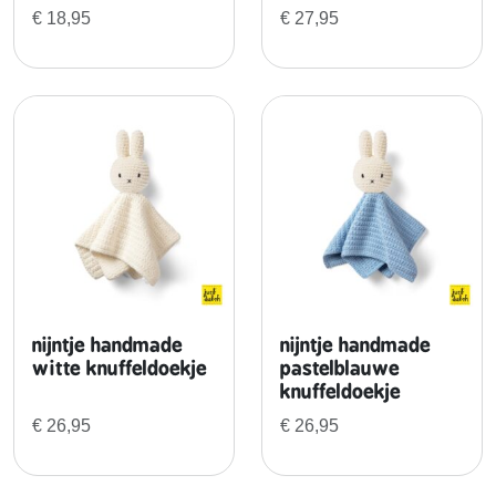
h
€
18,95
€
27,95
a
n
g
e
r
m
a
t
i
s
s
e
nijntje handmade
nijntje handmade
a
witte knuffeldoekje
pastelblauwe
a
knuffeldoekje
n
€
26,95
€
26,95
t
a
l