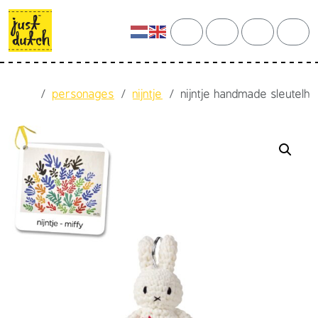
Skip to content
Skip to footer
cart
search
account
men
Home
personages
nijntje
nijntje handmade sleutelh