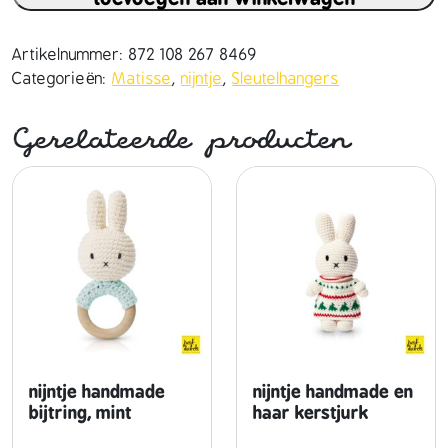
n
t
j
Artikelnummer:
872 108 267 8469
e
Categorieën:
Matisse
,
nijntje
,
Sleutelhangers
h
a
Gerelateerde producten
n
d
m
a
d
e
s
l
e
u
t
nijntje handmade
nijntje handmade en
e
bijtring, mint
haar kerstjurk
l