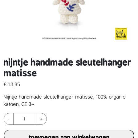
nijntje handmade sleutelhanger
matisse
€
13,95
Nijntje handmade sleutelhanger matisse, 100% organic
katoen, CE 3+
n
-
+
i
j
toevoegen aan winkelwagen