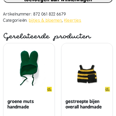
e
n
j
Artikelnummer:
872 061 822 6679
u
Categorieën:
bijtjes & bloemen
,
Kleertjes
r
k
Gerelateerde producten
m
e
t
b
l
o
e
m
e
n
h
groene muts
gestreepte bijen
a
handmade
overall handmade
n