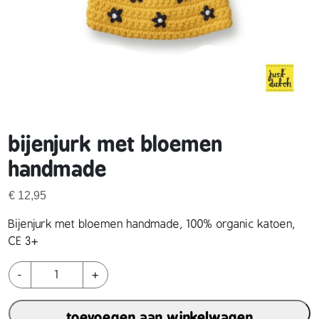
bijenjurk met bloemen
handmade
€
12,95
Bijenjurk met bloemen handmade, 100% organic katoen,
CE 3+
b
-
+
i
j
toevoegen aan winkelwagen