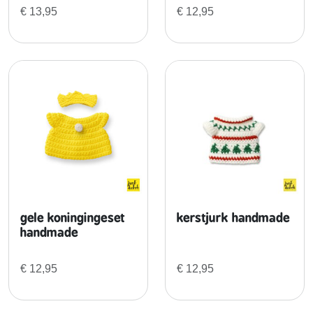
d
€
13,95
€
12,95
m
a
d
e
a
a
n
t
a
l
gele koningingeset
kerstjurk handmade
handmade
€
12,95
€
12,95