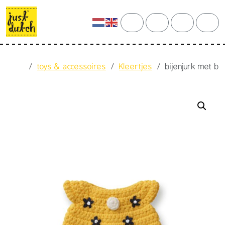
Skip to content
Skip to footer
cart
search
account
men
Home
toys & accessoires
Kleertjes
bijenjurk met 