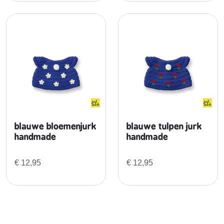
a
a
n
t
a
l
blauwe bloemenjurk
blauwe tulpen jurk
handmade
handmade
€
12,95
€
12,95