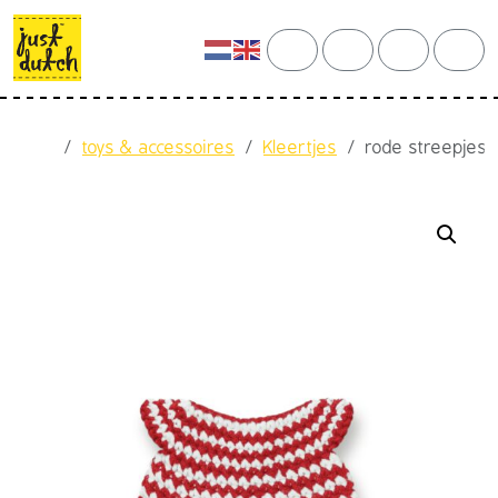
Skip to content
Skip to footer
cart
search
account
men
Home
toys & accessoires
Kleertjes
rode streepjes