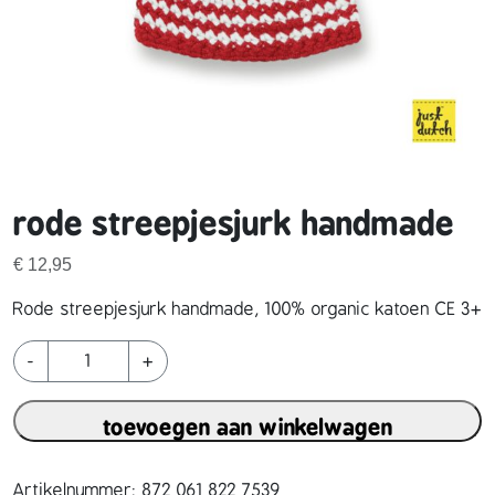
rode streepjesjurk handmade
€
12,95
Rode streepjesjurk handmade, 100% organic katoen CE 3+
r
-
+
o
d
toevoegen aan winkelwagen
e
s
t
Artikelnummer:
872 061 822 7539