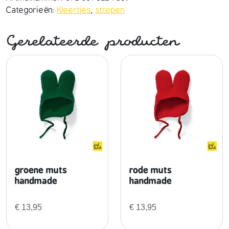
r
Categorieën:
Kleertjes
,
strepen
e
e
Gerelateerde producten
p
j
e
s
j
u
r
k
h
a
n
groene muts
rode muts
d
handmade
handmade
m
a
€
13,95
€
13,95
d
e