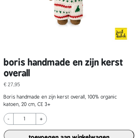
boris handmade en zijn kerst
overall
€
27,95
Boris handmade en zijn kerst overall, 100% organic
katoen, 20 cm, CE 3+
b
-
+
o
r
toevoegen aan winkelwagen