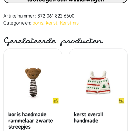
i
s
h
Artikelnummer:
872 061 822 6600
a
Categorieën:
boris
,
kerst
,
Kerstmis
n
d
Gerelateerde producten
m
a
d
e
e
n
z
i
j
n
k
boris handmade
kerst overall
e
rammelaar zwarte
handmade
streepjes
r