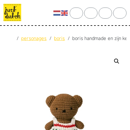
Skip to content
Skip to footer
cart
search
account
men
Home
personages
boris
boris handmade en zijn kers