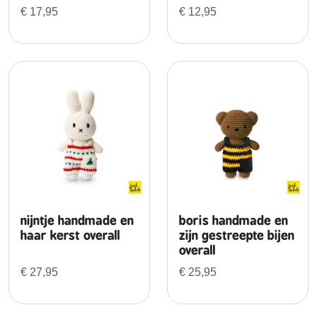
s
€
17,95
€
12,95
t
o
v
e
r
a
l
l
a
a
n
t
nijntje handmade en
boris handmade en
a
haar kerst overall
zijn gestreepte bijen
l
overall
€
27,95
€
25,95