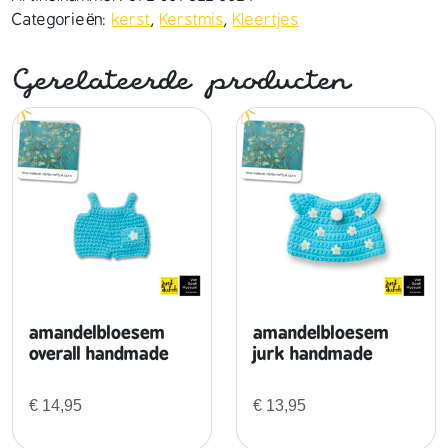
u
Categorieën:
kerst
,
Kerstmis
,
Kleertjes
r
k
Gerelateerde producten
h
a
n
d
m
a
d
e
a
a
n
amandelbloesem
amandelbloesem
t
overall handmade
jurk handmade
a
l
€
14,95
€
13,95