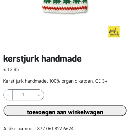
kerstjurk handmade
€
12,95
Kerst jurk handmade, 100% organic katoen, CE 3+
k
-
+
e
r
toevoegen aan winkelwagen
s
t
j
Artikelnummer:
872 061 822 6624