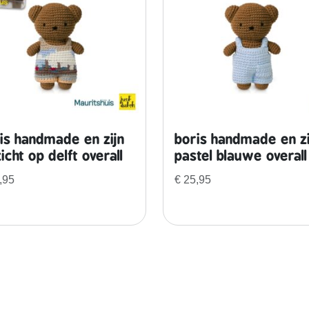
k
l
a
v
e
r
t
j
is handmade en zijn
boris handmade en zi
e
icht op delft overall
pastel blauwe overall
4
,95
€
25,95
o
v
e
r
a
l
l
a