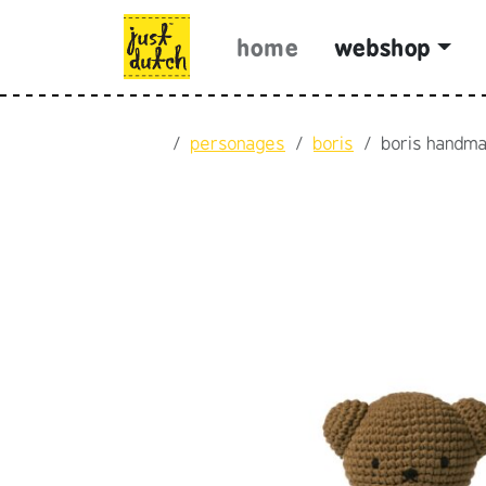
Skip to content
Skip to footer
home
webshop
Home
personages
boris
boris handmad