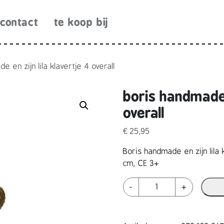
contact
te koop bij
e en zijn lila klavertje 4 overall
boris handmade e
overall
€
25,95
Boris handmade en zijn lila 
cm, CE 3+
b
-
+
o
r
i