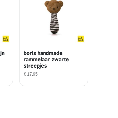
jn
boris handmade
rammelaar zwarte
streepjes
€
17,95