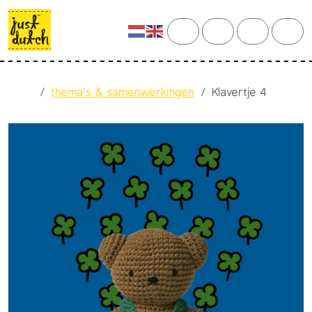
Skip to content
Skip to footer
cart
search
account
men
Home
thema's & samenwerkingen
Klavertje 4