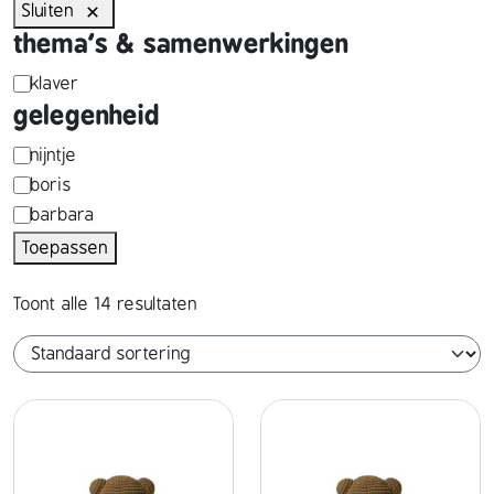
Sluiten
thema's & samenwerkingen
t
klaver
gelegenheid
h
e
p
nijntje
boris
m
e
barbara
a
r
Toepassen
'
s
s
o
Toont alle 14 resultaten
&
n
s
a
a
g
m
e
e