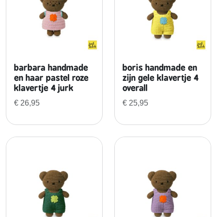
n
w
e
r
barbara handmade
boris handmade en
k
en haar pastel roze
zijn gele klavertje 4
i
klavertje 4 jurk
overall
n
€
26,95
€
25,95
g
e
n