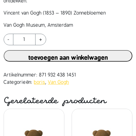
ontdekken.
Vincent van Gogh (1853 – 1890) Zonnebloemen
Van Gogh Museum, Amsterdam
b
-
+
o
r
toevoegen aan winkelwagen
i
s
h
Artikelnummer:
871 932 438 1451
a
Categorieën:
boris
,
Van Gogh
n
d
Gerelateerde producten
m
a
d
e
e