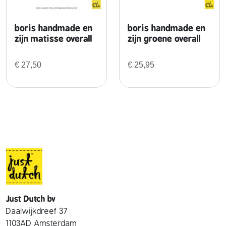
e
r
boris handmade en
boris handmade en
a
zijn matisse overall
zijn groene overall
l
l
€
27,50
€
25,95
a
a
n
t
a
l
Just Dutch bv
Daalwijkdreef 37
1103AD Amsterdam