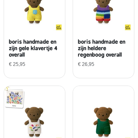
n
z
i
j
n
z
boris handmade en
boris handmade en
o
zijn gele klavertje 4
zijn heldere
overall
regenboog overall
n
n
€
25,95
€
26,95
e
b
l
o
e
m
e
n
o
v