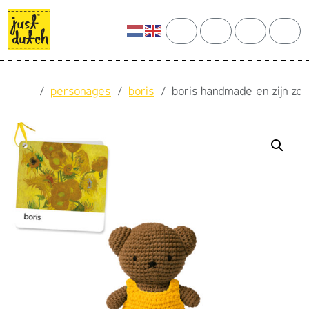
Skip to content
Skip to footer
cart
search
account
men
Home
personages
boris
boris handmade en zijn zo