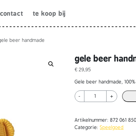
contact
te koop bij
gele beer handmade
gele beer han
€
29,95
Gele beer handmade, 100% 
g
-
+
e
l
e
Artikelnummer:
872 061 85
b
Categorie:
Speelgoed
e