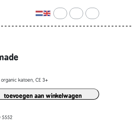
cart
search
account
dmade
organic katoen, CE 3+
toevoegen aan winkelwagen
0 5552