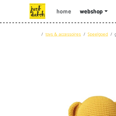
Skip to content
Skip to footer
home
webshop
Home
toys & accessoires
Speelgoed