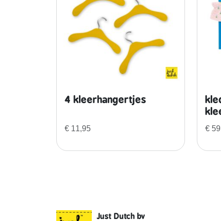
4 kleerhangertjes
kle
kle
€
11,95
€
59
Just Dutch bv