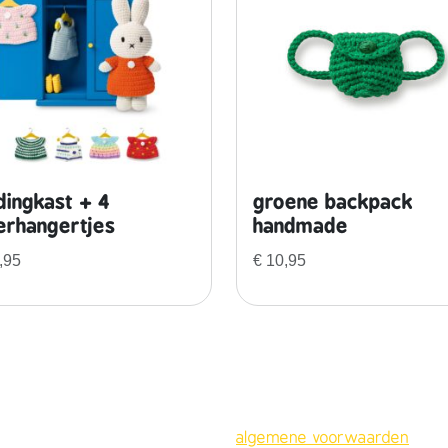
dingkast + 4
groene backpack
erhangertjes
handmade
,95
€
10,95
algemene voorwaarden