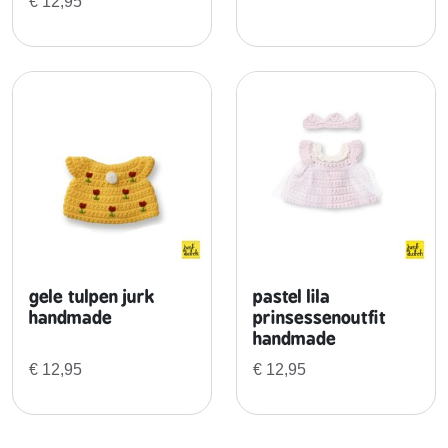
€
12,95
e
a
a
n
t
a
l
gele tulpen jurk
pastel lila
handmade
prinsessenoutfit
handmade
€
12,95
€
12,95