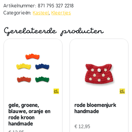
o
Artikelnummer:
871 795 327 2218
n
Categorieën:
Kasteel
,
Kleertjes
i
n
Gerelateerde producten
g
i
n
g
e
s
e
t
h
a
n
gele, groene,
rode bloemenjurk
d
blauwe, oranje en
handmade
rode kroon
m
handmade
a
€
12,95
d