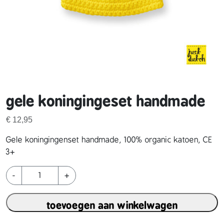
gele koningingeset handmade
€
12,95
Gele koningingenset handmade, 100% organic katoen, CE
3+
g
-
+
e
l
toevoegen aan winkelwagen
e
k