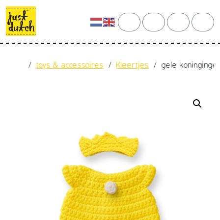
Skip to content
Skip to footer
cart
search
account
men
Home
toys & accessoires
Kleertjes
gele koninging