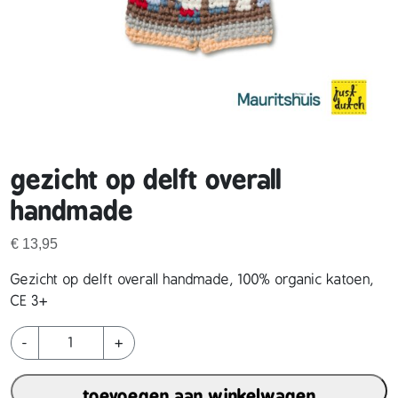
gezicht op delft overall
handmade
€
13,95
Gezicht op delft overall handmade, 100% organic katoen,
CE 3+
g
-
+
e
z
toevoegen aan winkelwagen