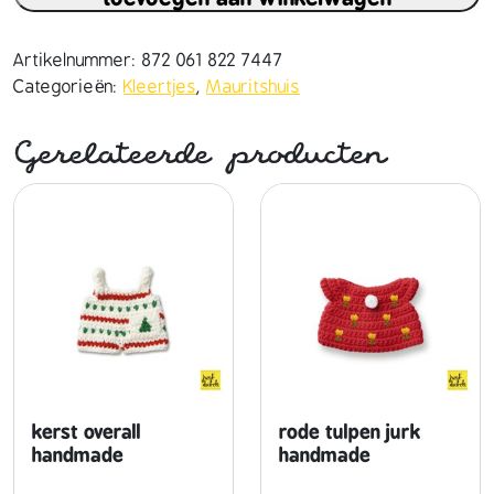
i
c
h
Artikelnummer:
872 061 822 7447
t
Categorieën:
Kleertjes
,
Mauritshuis
o
p
Gerelateerde producten
d
e
l
f
t
o
v
e
r
a
l
kerst overall
rode tulpen jurk
l
handmade
handmade
h