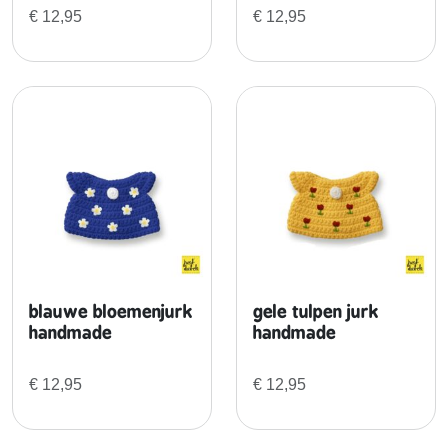
a
€
12,95
€
12,95
n
d
m
a
d
e
a
a
n
t
a
l
blauwe bloemenjurk
gele tulpen jurk
handmade
handmade
€
12,95
€
12,95