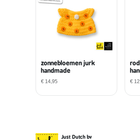
zonnebloemen jurk
rod
handmade
ha
€
14,95
€
12
Just Dutch bv