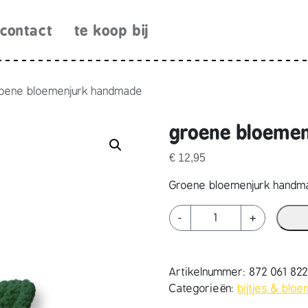
contact
te koop bij
oene bloemenjurk handmade
groene bloeme
€
12,95
Groene bloemenjurk handma
g
-
+
r
o
e
Artikelnummer:
872 061 82
n
Categorieën:
bijtjes & blo
e