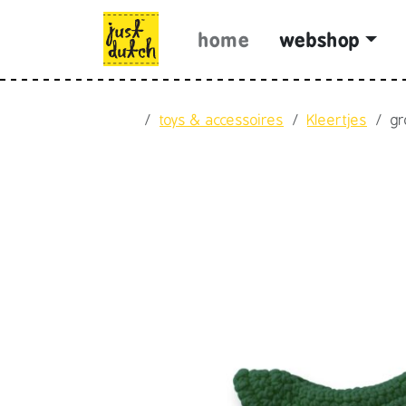
Skip to content
Skip to footer
home
webshop
Home
toys & accessoires
Kleertjes
gr