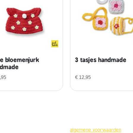
a
a
n
t
a
l
e bloemenjurk
3 tasjes handmade
ndmade
,95
€
12,95
algemene voorwaarden