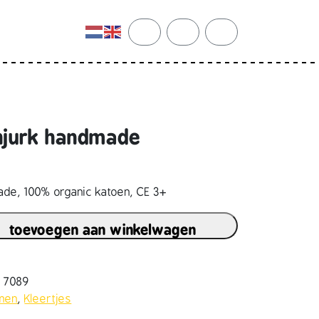
cart
search
account
njurk handmade
de, 100% organic katoen, CE 3+
toevoegen aan winkelwagen
2 7089
emen
,
Kleertjes